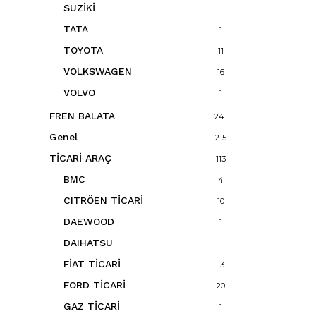
SUZİKİ
1
TATA
1
TOYOTA
11
VOLKSWAGEN
16
VOLVO
1
FREN BALATA
241
Genel
215
TİCARİ ARAÇ
113
BMC
4
CITRÖEN TİCARİ
10
DAEWOOD
1
DAIHATSU
1
FİAT TİCARİ
13
FORD TİCARİ
20
GAZ TİCARİ
1