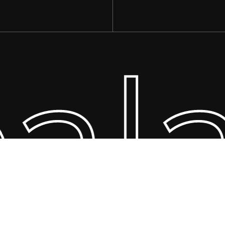
ala
Ara toplam:
S