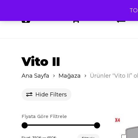
Skip
TO
to
ANASAYFA
MAĞAZA
ÜRÜ
main
content
Vito II
Ana Sayfa
Mağaza
Ürünler “Vito II” 
Hide
Filters
Fiyata Göre Filtrele
En
En
Fiyat:
350₺
—
650₺