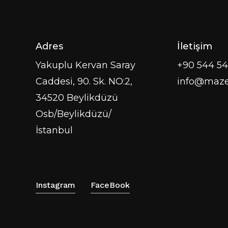
Adres
İletişim
Yakuplu Kervan Saray
+90 544 54
Caddesi, 90. Sk. NO:2,
info@maze
34520 Beylikdüzü
Osb/Beylikdüzü/
İstanbul
Instagram
FaceBook