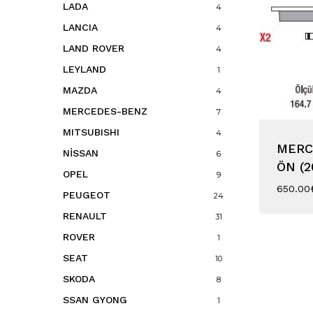
LADA
4
LANCIA
4
LAND ROVER
4
LEYLAND
1
MAZDA
4
MERCEDES-BENZ
7
MITSUBISHI
4
MERC
NİSSAN
6
ÖN (2
OPEL
9
650.00
PEUGEOT
24
RENAULT
31
ROVER
1
SEAT
10
SKODA
8
SSAN GYONG
1