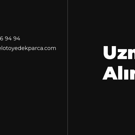
6 94 94
Uz
lotoyedekparca.com
Al