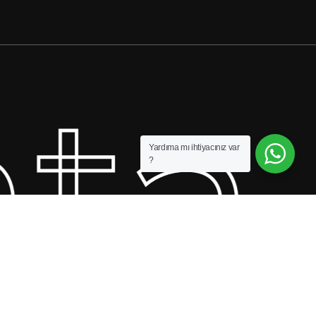
ta
0.00
₺
epetim
Ödeme
Yardıma mı ihtiyacınız var
?