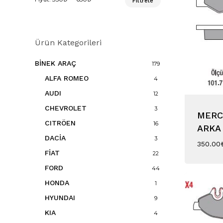
Filtrele
düşük
yüksek
fiyat
fiyat
Ürün Kategorileri
BİNEK ARAÇ
179
ALFA ROMEO
4
AUDI
12
CHEVROLET
3
MERC
CITRÖEN
16
ARKA 
DACİA
3
350.00
FİAT
22
FORD
44
HONDA
1
HYUNDAI
9
KIA
4