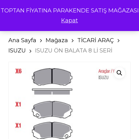
Skip
Menu
TOPTAN FİYATINA PARAKENDE SATIŞ MAĞAZASI
search
account
to
Cart
Close
“ISUZU ÖN BALATA 8 Lİ
Cart
Kapat
SERİ” için yorum yapan ilk
main
kişi siz olun
content
Ana Sayfa
Mağaza
TİCARİ ARAÇ
E-posta adresiniz
ISUZU
ISUZU ÖN BALATA 8 Lİ SERİ
yayınlanmayacak.
Gerekli
alanlar
*
ile işaretlenmişlerdir
Derecelendirmeniz
*
Değerlendirmeniz
*