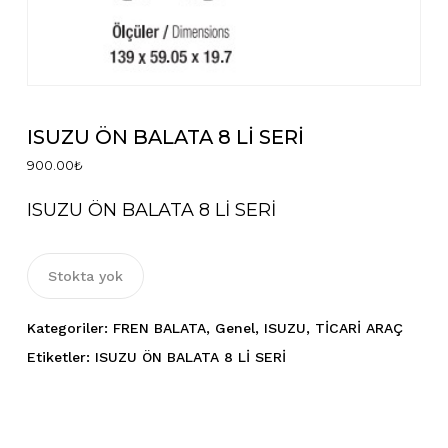
İsim
*
ISUZU ÖN BALATA 8 Lİ SERİ
900.00
₺
E-posta
*
ISUZU ÖN BALATA 8 Lİ SERİ
Stokta yok
Daha sonraki yorumlarımda
kullanılması için adım, e-posta adresim
Kategoriler:
FREN BALATA
,
Genel
,
ISUZU
,
TİCARİ ARAÇ
ve site adresim bu tarayıcıya
Etiketler:
ISUZU ÖN BALATA 8 Lİ SERİ
kaydedilsin.