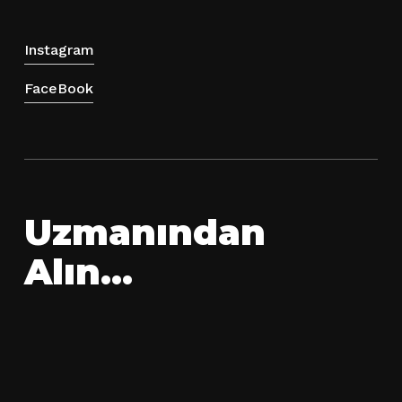
Instagram
FaceBook
Uzmanından
Alın…
Ara toplam:
0.00
₺