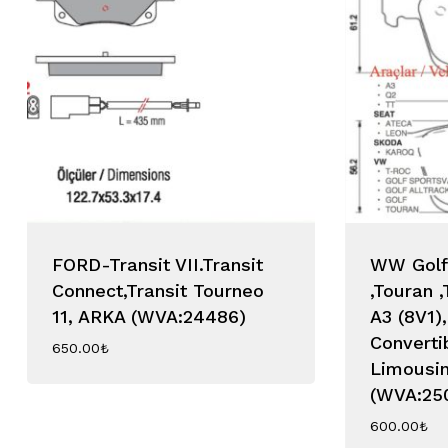
Go To Shop
FORD-Transit VII.Transit
WW Golf 
Connect,Transit Tourneo
,Touran 
11, ARKA (WVA:24486)
A3 (8V1)
Converti
650.00
₺
Limousin
(WVA:25
600.00
₺